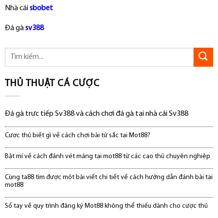
Nhà cái
sbobet
Đá gà
sv388
THỦ THUẬT CÁ CƯỢC
Đá gà trực tiếp Sv388 và cách chơi đá gà tại nhà cái Sv388
Cược thủ biết gì về cách chơi bài tứ sắc tại Mot88?
Bật mí về cách đánh vét máng tại mot88 từ các cao thủ chuyên nghiệp
Cùng ta88 tìm được một bài viết chi tiết về cách hướng dẫn đánh bài tại
mot88
Sổ tay về quy trình đăng ký Mot88 không thể thiếu dành cho cược thủ