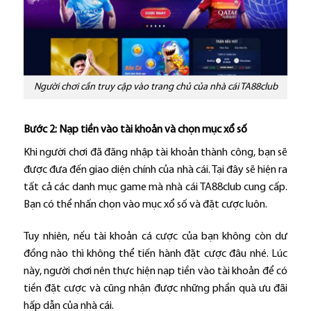
Người chơi cần truy cập vào trang chủ của nhà cái TA88club
Bước 2: Nạp tiền vào tài khoản và chọn mục xổ số
Khi người chơi đã đăng nhập tài khoản thành công, bạn sẽ
được đưa đến giao diện chính của nhà cái. Tại đây sẽ hiện ra
tất cả các danh mục game mà nhà cái TA88club cung cấp.
Bạn có thể nhấn chọn vào mục xổ số và đặt cược luôn.
Tuy nhiên, nếu tài khoản cá cược của bạn không còn dư
đồng nào thì không thể tiến hành đặt cược đâu nhé. Lúc
này, người chơi nên thực hiện nạp tiền vào tài khoản để có
tiền đặt cược và cũng nhận được những phần quà ưu đãi
hấp dẫn của nhà cái.