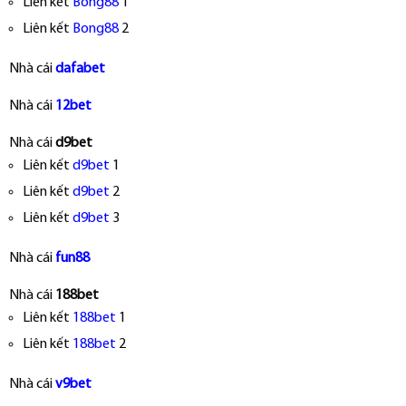
Liên kết
Bong88
1
Liên kết
Bong88
2
Nhà cái
dafabet
Nhà cái
12bet
Nhà cái
d9bet
Liên kết
d9bet
1
Liên kết
d9bet
2
Liên kết
d9bet
3
Nhà cái
fun88
Nhà cái
188bet
Liên kết
188bet
1
Liên kết
188bet
2
Nhà cái
v9bet