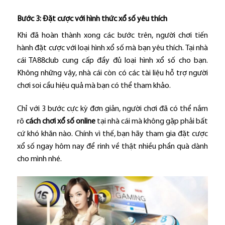
Bước 3: Đặt cược với hình thức xổ số yêu thích
Khi đã hoàn thành xong các bước trên, người chơi tiến
hành đặt cược với loại hình xổ số mà bạn yêu thích. Tại nhà
cái TA88club cung cấp đầy đủ loại hình xổ số cho bạn.
Không những vậy, nhà cái còn có các tài liệu hỗ trợ người
chơi soi cầu hiệu quả mà bạn có thể tham khảo.
Chỉ với 3 bước cực kỳ đơn giản, người chơi đã có thể nắm
rõ
cách chơi xổ số online
tại nhà cái mà không gặp phải bất
cứ khó khăn nào. Chính vì thế, bạn hãy tham gia đặt cược
xổ số ngay hôm nay để rinh về thật nhiều phần quà dành
cho mình nhé.