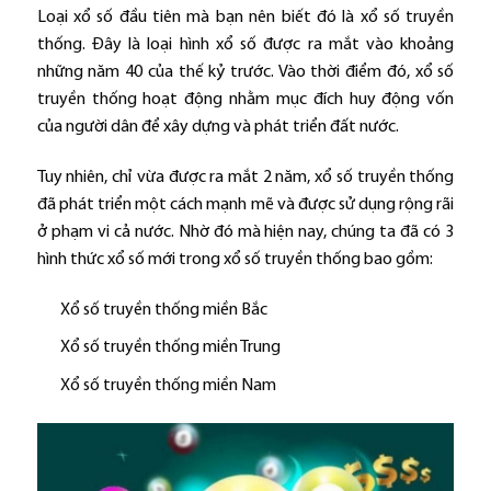
Loại xổ số đầu tiên mà bạn nên biết đó là xổ số truyền
thống. Đây là loại hình xổ số được ra mắt vào khoảng
những năm 40 của thế kỷ trước. Vào thời điểm đó, xổ số
truyền thống hoạt động nhằm mục đích huy động vốn
của người dân để xây dựng và phát triển đất nước.
Tuy nhiên, chỉ vừa được ra mắt 2 năm, xổ số truyền thống
đã phát triển một cách mạnh mẽ và được sử dụng rộng rãi
ở phạm vi cả nước. Nhờ đó mà hiện nay, chúng ta đã có 3
hình thức xổ số mới trong xổ số truyền thống bao gồm:
Xổ số truyền thống miền Bắc
Xổ số truyền thống miền Trung
Xổ số truyền thống miền Nam