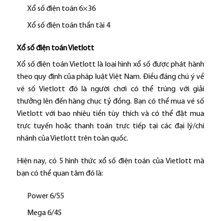
Xổ số điện toán 6×36
Xổ số điện toán thần tài 4
Xổ số điện toán Vietlott
Xổ số điện toán Vietlott là loại hình xổ số được phát hành
theo quy định của pháp luật Việt Nam. Điều đáng chú ý về
vé số Vietlott đó là người chơi có thể trúng với giải
thưởng lên đến hàng chục tỷ đồng. Bạn có thể mua vé số
Vietlott với bao nhiêu tiền tùy thích và có thể đặt mua
trực tuyến hoặc thanh toán trực tiếp tại các đại lý/chi
nhánh của Vietlott trên toàn quốc.
Hiện nay, có 5 hình thức xổ số điện toán của Vietlott mà
bạn có thể quan tâm đó là:
Power 6/55
Mega 6/45