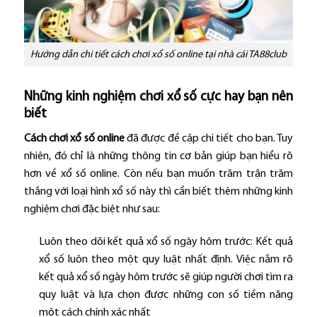
Hướng dẫn chi tiết cách chơi xổ số online tại nhà cái TA88club
Những kinh nghiệm chơi xổ số cực hay bạn nên
biết
Cách chơi xổ số online
đã được đề cập chi tiết cho bạn. Tuy
nhiên, đó chỉ là những thông tin cơ bản giúp bạn hiểu rõ
hơn về xổ số online. Còn nếu bạn muốn trăm trận trăm
thắng với loại hình xổ số này thì cần biết thêm những kinh
nghiệm chơi đặc biệt như sau:
Luôn theo dõi kết quả xổ số ngày hôm trước: Kết quả
xổ số luôn theo một quy luật nhất định. Việc nắm rõ
kết quả xổ số ngày hôm trước sẽ giúp người chơi tìm ra
quy luật và lựa chọn được những con số tiềm năng
một cách chính xác nhất