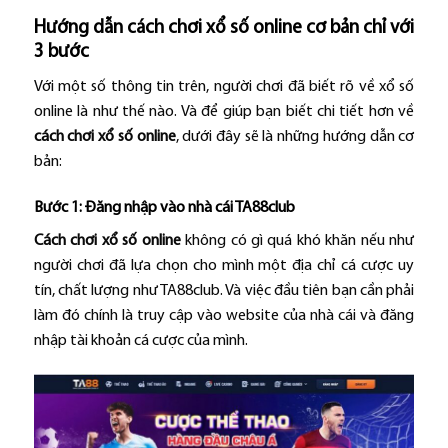
Hướng dẫn cách chơi xổ số online cơ bản chỉ với
3 bước
Với một số thông tin trên, người chơi đã biết rõ về xổ số
online là như thế nào. Và để giúp bạn biết chi tiết hơn về
cách chơi xổ số online
, dưới đây sẽ là những hướng dẫn cơ
bản:
Bước 1: Đăng nhập vào nhà cái TA88club
Cách chơi xổ số online
không có gì quá khó khăn nếu như
người chơi đã lựa chọn cho mình một địa chỉ cá cược uy
tín, chất lượng như TA88club. Và việc đầu tiên bạn cần phải
làm đó chính là truy cập vào website của nhà cái và đăng
nhập tài khoản cá cược của mình.