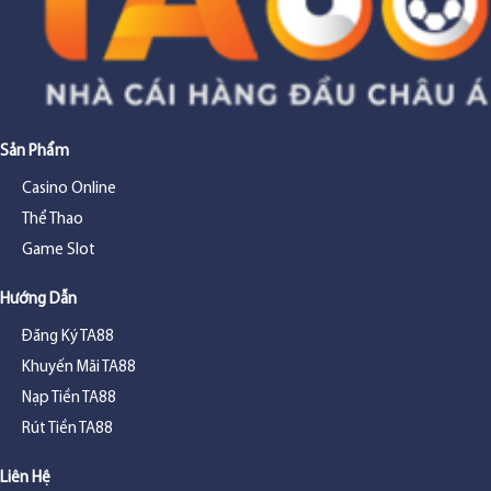
Sản Phẩm
Casino Online
Thể Thao
Game Slot
Hướng Dẫn
Đăng Ký TA88
Khuyến Mãi TA88
Nạp Tiền TA88
Rút Tiền TA88
Liên Hệ