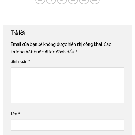
Trả lời
Email của bạn sẽ không được hiển thị công khai.
Các
trường bắt buộc được đánh dấu
*
Bình luận
*
Tên
*