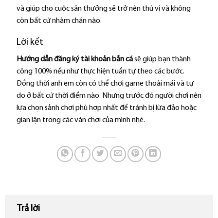
và giúp cho cuộc săn thưởng sẽ trở nên thú vị và không
còn bất cứ nhàm chán nào.
Lời kết
Hướng dẫn đăng ký tài khoản bắn cá
sẽ giúp bạn thành
công 100% nếu như thực hiện tuần tự theo các bước.
Đồng thời anh em còn có thể chơi game thoải mái và tự
do ở bất cứ thời điểm nào. Nhưng trước đó người chơi nên
lựa chọn sảnh chơi phù hợp nhất để tránh bị lừa đảo hoặc
gian lận trong các ván chơi của mình nhé.
Trả lời