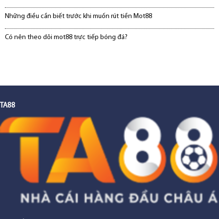
Những điều cần biết trước khi muốn rút tiền Mot88
Có nên theo dõi mot88 trực tiếp bóng đá?
TA88