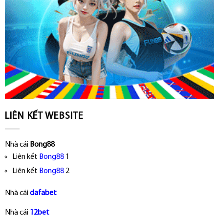
LIÊN KẾT WEBSITE
Nhà cái
Bong88
Liên kết
Bong88
1
Liên kết
Bong88
2
Nhà cái
dafabet
Nhà cái
12bet