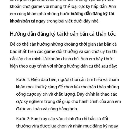
khoản chơi game với những thể loại cực kỳ hấp dẫn. Anh
em cùng khám phá những bước
hướng dẫn đăng ký tài
khoản bắn cá
ngay trong bài viết dưới đây nhé.
Hướng dẫn đăng ký tài khoản bắn cá thần tốc
Để có thể tận hưởng những khoảng thời gian săn bắn cá
bậc nhất trên các game đổi thưởng và sân chơi uy tín thì
cần lập cho mình tài khoản chính chủ. Anh em hãy thực
hiện theo quy trình với những hướng dẫn cụ thể sau đây:
Bước 1: Điều đầu tiên, người chơi cần tìm hiểu và tham
khảo mọi thứ kỹ càng để chọn lựa cho bản thân những
cổng cược uy tín và chất lượng. Đây chính là thao tác
cực kỳ nghiêm trọng để giúp cho hành trình của anh em
được an toàn và công bằng hơn.
Bước 2: Bạn truy cập vào chính địa chỉ bắn cá đổi
thưởng vừa được lựa chọn và nhấn mục đăng ký ngay