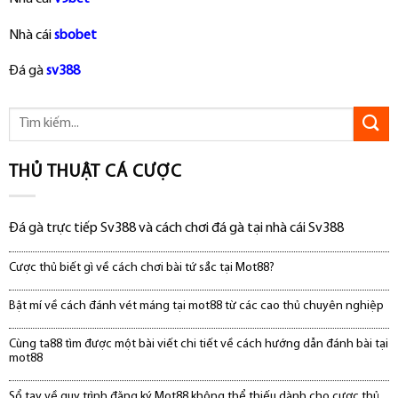
Nhà cái
sbobet
Đá gà
sv388
THỦ THUẬT CÁ CƯỢC
Đá gà trực tiếp Sv388 và cách chơi đá gà tại nhà cái Sv388
Cược thủ biết gì về cách chơi bài tứ sắc tại Mot88?
Bật mí về cách đánh vét máng tại mot88 từ các cao thủ chuyên nghiệp
Cùng ta88 tìm được một bài viết chi tiết về cách hướng dẫn đánh bài tại
mot88
Sổ tay về quy trình đăng ký Mot88 không thể thiếu dành cho cược thủ