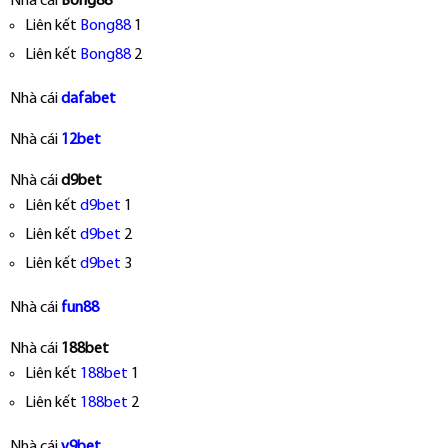
Nhà cái
Bong88
Liên kết
Bong88
1
Liên kết
Bong88
2
Nhà cái
dafabet
Nhà cái
12bet
Nhà cái
d9bet
Liên kết
d9bet
1
Liên kết
d9bet
2
Liên kết
d9bet
3
Nhà cái
fun88
Nhà cái
188bet
Liên kết
188bet
1
Liên kết
188bet
2
Nhà cái
v9bet