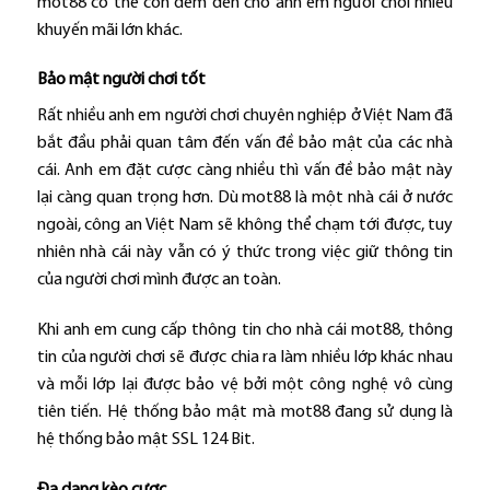
mot88 có thể còn đem đến cho anh em người chơi nhiều
khuyến mãi lớn khác.
Bảo mật người chơi tốt
Rất nhiều anh em người chơi chuyên nghiệp ở Việt Nam đã
bắt đầu phải quan tâm đến vấn đề bảo mật của các nhà
cái. Anh em đặt cược càng nhiều thì vấn đề bảo mật này
lại càng quan trọng hơn. Dù mot88 là một nhà cái ở nước
ngoài, công an Việt Nam sẽ không thể chạm tới được, tuy
nhiên nhà cái này vẫn có ý thức trong việc giữ thông tin
của người chơi mình được an toàn.
Khi anh em cung cấp thông tin cho nhà cái mot88, thông
tin của người chơi sẽ được chia ra làm nhiều lớp khác nhau
và mỗi lớp lại được bảo vệ bởi một công nghệ vô cùng
tiên tiến. Hệ thống bảo mật mà mot88 đang sử dụng là
hệ thống bảo mật SSL 124 Bit.