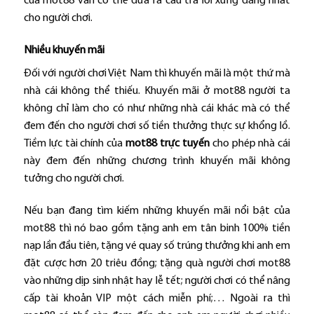
của mot88 vẫn có thể đưa ra câu trả lời xứng đáng nhất
cho người chơi.
Nhiều khuyến mãi
Đối với người chơi Việt Nam thì khuyến mãi là một thứ mà
nhà cái không thể thiếu. Khuyến mãi ở mot88 người ta
không chỉ làm cho có như những nhà cái khác mà có thể
đem đến cho người chơi số tiền thưởng thực sự khổng lồ.
Tiềm lực tài chính của
mot88 trực tuyến
cho phép nhà cái
này đem đến những chương trình khuyến mãi không
tưởng cho người chơi.
Nếu bạn đang tìm kiếm những khuyến mãi nổi bật của
mot88 thì nó bao gồm tặng anh em tân binh 100% tiền
nạp lần đầu tiên, tặng vé quay số trúng thưởng khi anh em
đặt cược hơn 20 triêu đồng; tặng quà người chơi mot88
vào những dịp sinh nhật hay lễ tết; người chơi có thể nâng
cấp tài khoản VIP một cách miễn phí;… Ngoài ra thì