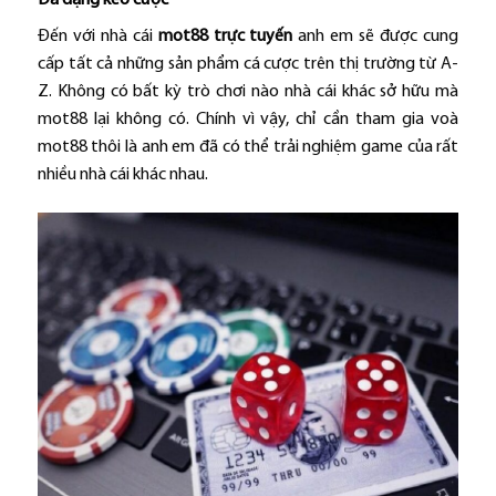
Đa dạng kèo cược
Đến với nhà cái
mot88 trực tuyến
anh em sẽ được cung
cấp tất cả những sản phẩm cá cược trên thị trường từ A-
Z. Không có bất kỳ trò chơi nào nhà cái khác sở hữu mà
mot88 lại không có. Chính vì vậy, chỉ cần tham gia voà
mot88 thôi là anh em đã có thể trải nghiệm game của rất
nhiều nhà cái khác nhau.