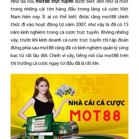
Như đã nói,
mot88 trực tuyến
được biết đến như là một
trong những cái tên hàng đầu trong làng cá cược Việt
Nam hiện nay. Ít ai có thể biết được rằng mot88 chính
thức đi vào hoạt động từ năm 2007, như vậy là đã có 15
năm kinh nghiệm trong cá cược trực tuyến. Không những
vậy, trước khi kinh doanh cá cược trực tuyến thì tập đoàn
đứng phía sau mot88 cũng đã có kinh nghiệm quản lý sòng
bạc từ rất lâu đời. Chính vì vậy, tiếng nói của mot88 trên
thị trường cá cược ngay từ đầu đã là rất lớn.