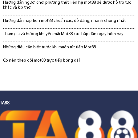
Hướng dẫn người chơi phương thức liên hệ mot88 để được hỗ trợ tức
khắc và kịp thời
Hướng dẫn nạp tiền mot88 chuẩn xác, dễ dàng, nhanh chóng nhất
Tham gia và hưởng khuyến mãi Mot88 cực hấp dẫn ngay hôm nay
Những điều cần biết trước khi muốn rút tiền Mot88
Có nên theo dõi mot88 trực tiếp bóng đá?
TA88