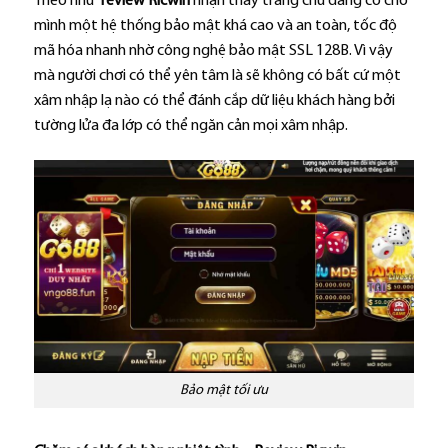
Theo như
review Ricwin
nhận thấy trang chủ đang có cho
mình một hệ thống bảo mật khá cao và an toàn, tốc độ
mã hóa nhanh nhờ công nghệ bảo mật SSL 128B. Vì vậy
mà người chơi có thể yên tâm là sẽ không có bất cứ một
xâm nhập lạ nào có thể đánh cắp dữ liệu khách hàng bởi
tường lửa đa lớp có thể ngăn cản mọi xâm nhập.
Bảo mật tối ưu