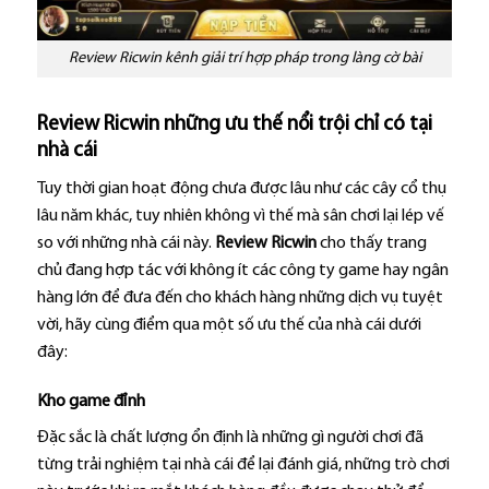
Review Ricwin kênh giải trí hợp pháp trong làng cờ bài
Review Ricwin những ưu thế nổi trội chỉ có tại
nhà cái
Tuy thời gian hoạt động chưa được lâu như các cây cổ thụ
lâu năm khác, tuy nhiên không vì thế mà sân chơi lại lép vế
so với những nhà cái này.
Review Ricwin
cho thấy trang
chủ đang hợp tác với không ít các công ty game hay ngân
hàng lớn để đưa đến cho khách hàng những dịch vụ tuyệt
vời, hãy cùng điểm qua một số ưu thế của nhà cái dưới
đây:
Kho game đỉnh
Đặc sắc là chất lượng ổn định là những gì người chơi đã
từng trải nghiệm tại nhà cái để lại đánh giá, những trò chơi