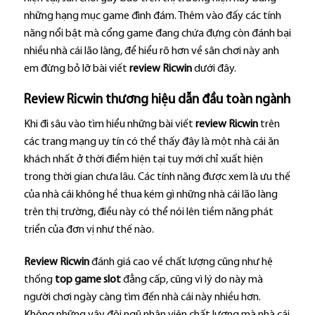
những hạng mục game đình đám. Thêm vào đấy các tính
năng nổi bật mà cổng game đang chứa đựng còn đánh bại
nhiều nhà cái lão làng, để hiểu rõ hơn về sân chơi này anh
em đừng bỏ lỡ bài viết
review Ricwin
dưới đây.
Review Ricwin thương hiệu dẫn đầu toàn ngành
Khi đi sâu vào tìm hiểu những bài viết
review Ricwin
trên
các trang mạng uy tín có thể thấy đây là một nhà cái ăn
khách nhất ở thời điểm hiện tại tuy mới chỉ xuất hiện
trong thời gian chưa lâu. Các tính năng được xem là ưu thế
của nhà cái không hề thua kém gì những nhà cái lão làng
trên thị trường, điều này có thể nói lên tiềm năng phát
triển của đơn vị như thế nào.
Review Ricwin
đánh giá cao về chất lượng cũng như hệ
thống
top game slot
đẳng cấp, cũng vì lý do này mà
người chơi ngày càng tìm đến nhà cái này nhiều hơn.
Không những vậy đội ngũ nhân viên chất lượng mà nhà cái