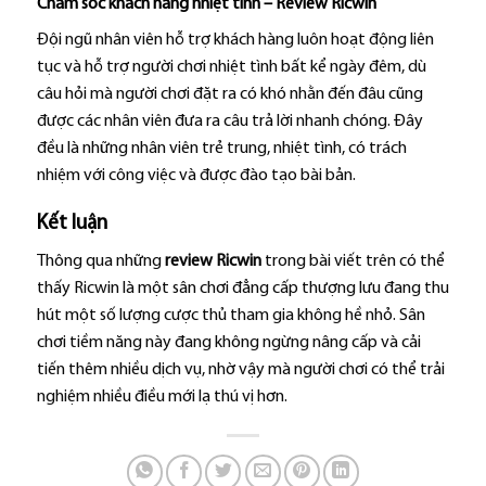
Chăm sóc khách hàng nhiệt tình – Review Ricwin
Đội ngũ nhân viên hỗ trợ khách hàng luôn hoạt động liên
tục và hỗ trợ người chơi nhiệt tình bất kể ngày đêm, dù
câu hỏi mà người chơi đặt ra có khó nhằn đến đâu cũng
được các nhân viên đưa ra câu trả lời nhanh chóng. Đây
đều là những nhân viên trẻ trung, nhiệt tình, có trách
nhiệm với công việc và được đào tạo bài bản.
Kết luận
Thông qua những
review Ricwin
trong bài viết trên có thể
thấy Ricwin là một sân chơi đẳng cấp thượng lưu đang thu
hút một số lượng cược thủ tham gia không hề nhỏ. Sân
chơi tiềm năng này đang không ngừng nâng cấp và cải
tiến thêm nhiều dịch vụ, nhờ vậy mà người chơi có thể trải
nghiệm nhiều điều mới lạ thú vị hơn.