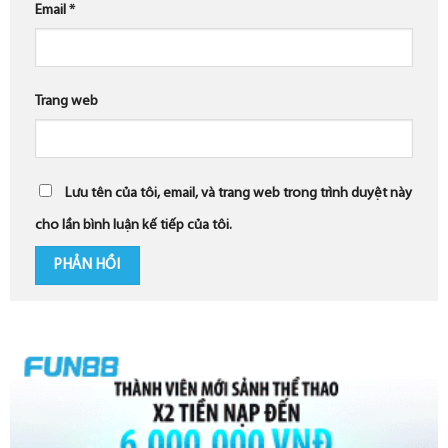
Email
*
Trang web
Lưu tên của tôi, email, và trang web trong trình duyệt này
cho lần bình luận kế tiếp của tôi.