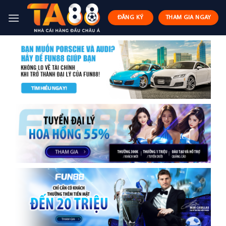
Skip
to
ĐĂNG KÝ
THAM GIA NGAY
content