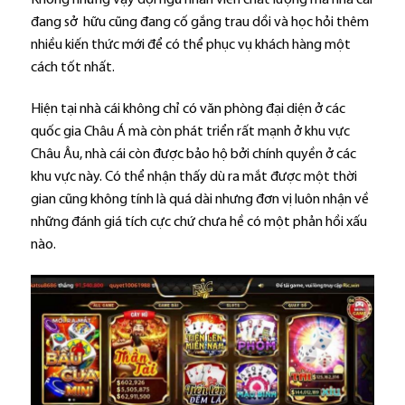
đang sở hữu cũng đang cố gắng trau dồi và học hỏi thêm
nhiều kiến thức mới để có thể phục vụ khách hàng một
cách tốt nhất.
Hiện tại nhà cái không chỉ có văn phòng đại diện ở các
quốc gia Châu Á mà còn phát triển rất mạnh ở khu vực
Châu Âu, nhà cái còn được bảo hộ bởi chính quyền ở các
khu vực này. Có thể nhận thấy dù ra mắt được một thời
gian cũng không tính là quá dài nhưng đơn vị luôn nhận về
những đánh giá tích cực chứ chưa hề có một phản hồi xấu
nào.