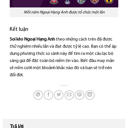
Mỗi năm Ngoại Hạng Anh được tổ chức một lần
Kết luận
Soi kèo Ngoại Hạng Anh
theo những cách trên đã được
thử nghiệm nhiều lần và đạt được tỷ lệ cao. Bạn có thể áp
dụng phương thức so sánh này để tìm ra một câu lạc bộ
sáng giá để đặt toàn bộ niềm tin vào. Biết đâu may mắn
sẽ mỉm cười một khoảnh khắc nào đó và bạn sẽ trở nên
đổi đời.
Trả lời