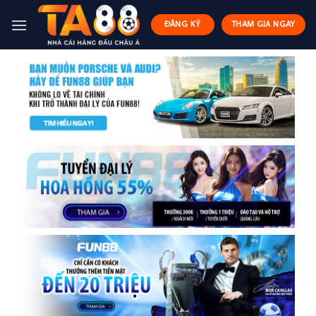
Skip
to
ĐĂNG KÝ
THAM GIA NGAY
content