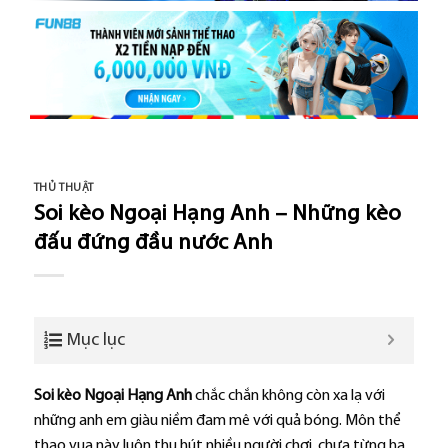
THỦ THUẬT
Soi kèo Ngoại Hạng Anh – Những kèo
đấu đứng đầu nước Anh
Mục lục
Soi kèo Ngoại Hạng Anh
chắc chắn không còn xa lạ với
những anh em giàu niềm đam mê với quả bóng. Môn thể
thao vua này luôn thu hút nhiều người chơi, chưa từng hạ