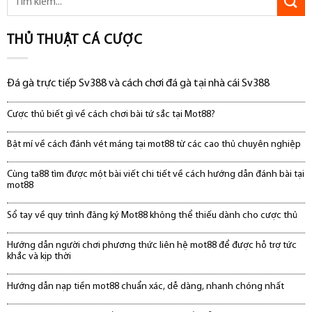
THỦ THUẬT CÁ CƯỢC
Đá gà trực tiếp Sv388 và cách chơi đá gà tại nhà cái Sv388
Cược thủ biết gì về cách chơi bài tứ sắc tại Mot88?
Bật mí về cách đánh vét máng tại mot88 từ các cao thủ chuyên nghiệp
Cùng ta88 tìm được một bài viết chi tiết về cách hướng dẫn đánh bài tại
mot88
Sổ tay về quy trình đăng ký Mot88 không thể thiếu dành cho cược thủ
Hướng dẫn người chơi phương thức liên hệ mot88 để được hỗ trợ tức
khắc và kịp thời
Hướng dẫn nạp tiền mot88 chuẩn xác, dễ dàng, nhanh chóng nhất