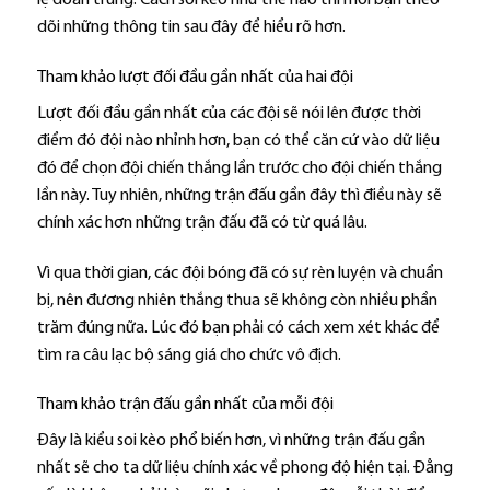
dõi những thông tin sau đây để hiểu rõ hơn.
Tham khảo lượt đối đầu gần nhất của hai đội
Lượt đối đầu gần nhất của các đội sẽ nói lên được thời
điểm đó đội nào nhỉnh hơn, bạn có thể căn cứ vào dữ liệu
đó để chọn đội chiến thắng lần trước cho đội chiến thắng
lần này. Tuy nhiên, những trận đấu gần đây thì điều này sẽ
chính xác hơn những trận đấu đã có từ quá lâu.
Vì qua thời gian, các đội bóng đã có sự rèn luyện và chuẩn
bị, nên đương nhiên thắng thua sẽ không còn nhiều phần
trăm đúng nữa. Lúc đó bạn phải có cách xem xét khác để
tìm ra câu lạc bộ sáng giá cho chức vô địch.
Tham khảo trận đấu gần nhất của mỗi đội
Đây là kiểu soi kèo phổ biến hơn, vì những trận đấu gần
nhất sẽ cho ta dữ liệu chính xác về phong độ hiện tại. Đẳng