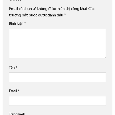
Email của bạn sẽ không được hiển thị công khai.
Các
trường bắt buộc được đánh dấu
*
Bình luận
*
Tên
*
Email
*
Trang web